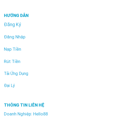
HƯỚNG DẪN
Đăng Ký
Đăng Nhập
Nạp Tiền
Rút Tiền
Tải Ứng Dụng
Đại Lý
THÔNG TIN LIÊN HỆ
Doanh Nghiệp: Hello88