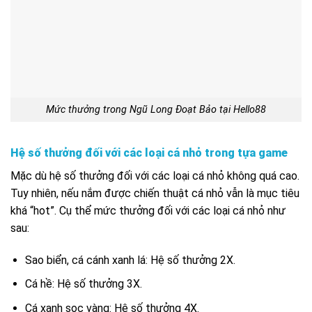
Mức thưởng trong Ngũ Long Đoạt Bảo tại Hello88
Hệ số thưởng đối với các loại cá nhỏ trong tựa game
Mặc dù hệ số thưởng đối với các loại cá nhỏ không quá cao.
Tuy nhiên, nếu nắm được chiến thuật cá nhỏ vẫn là mục tiêu
khá “hot”. Cụ thể mức thưởng đối với các loại cá nhỏ như
sau:
Sao biển, cá cánh xanh lá: Hệ số thưởng 2X.
Cá hề: Hệ số thưởng 3X.
Cá xanh sọc vàng: Hệ số thưởng 4X.