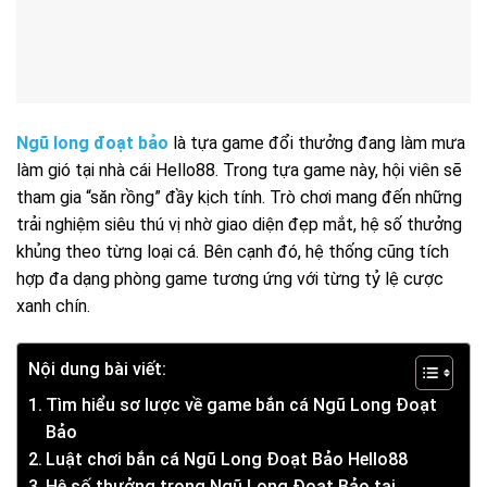
Ngũ long đoạt bảo
là tựa game đổi thưởng đang làm mưa
làm gió tại nhà cái Hello88. Trong tựa game này, hội viên sẽ
tham gia “săn rồng” đầy kịch tính. Trò chơi mang đến những
trải nghiệm siêu thú vị nhờ giao diện đẹp mắt, hệ số thưởng
khủng theo từng loại cá. Bên cạnh đó, hệ thống cũng tích
hợp đa dạng phòng game tương ứng với từng tỷ lệ cược
xanh chín.
Nội dung bài viết:
Tìm hiểu sơ lược về game bắn cá Ngũ Long Đoạt
Bảo
Luật chơi bắn cá Ngũ Long Đoạt Bảo Hello88
Hệ số thưởng trong Ngũ Long Đoạt Bảo tại