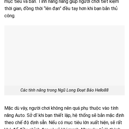
mục tiêu và bắn. Tính năng năng giúp người chơi tiết kiệm
thời gian, đồng thời “lên đạn” đều tay hơn khi bạn bắn thủ
công.
Các tính năng trong Ngũ Long Đoạt Bảo Hello88
Mặc dù vậy, người chơi không nên quá phụ thuộc vào tính
năng Auto. Sở dĩ khi bạn thiết lập, hệ thống sẽ bắn mặc định
theo chế độ định sẵn. Nếu có mục tiêu lớn xuất hiện, sẽ rất