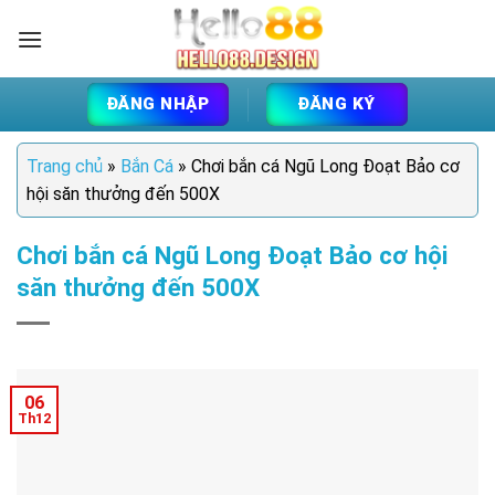
Skip
to
content
ĐĂNG NHẬP
ĐĂNG KÝ
Trang chủ
»
Bắn Cá
»
Chơi bắn cá Ngũ Long Đoạt Bảo cơ
hội săn thưởng đến 500X
Chơi bắn cá Ngũ Long Đoạt Bảo cơ hội
săn thưởng đến 500X
06
Th12