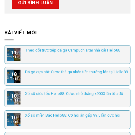
BÀI VIẾT MỚI
Theo dõi trực tiếp đá gà Campuchia tại nhà cái Hello88
11
Th12
Đá gà cựa sắt: Cược thả ga nhận tiền thưởng lớn tại Hello88
10
Th12
Xổ số siêu tốc Hello88: Cược nhỏ thắng x9000 lần tốc độ
10
Th12
Xổ số miền Bắc Hello88: Cơ hội ăn gấp 99.5 lần cực hời
10
Th12