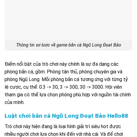
Thông tin sơ lược về game bắn cá Ngũ Long Đọat Bảo
Điểm nổi bật của trò chơi này chính là sự đa dạng các
phòng bắn cá, gồm: Phòng tân thủ, phòng chuyên gia và
phòng Ngũ Long. Mỗi phòng bắn cá tương ứng với từng tỷ
lệ cược, cụ thể: 0.3 -> 30, 3 -> 300, 30 -> 3000. Hội viên
tham gia có thể lựa chọn phòng phù hợp với nguồn tài chính
của mình.
Luật chơi bắn cá Ngũ Long Đoạt Bảo Hello88
Trò chơi này hiện đang là loại hình giải trí siêu hot được
nhiều người chơi lựa chọn khi đến với nhà cái. Và để chơi