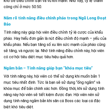
khó để điều chỉnh đạn và vũ khí mạnh. Như vậy, tỷ lệ thành
công chỉ ở mức 50:50.
Nắm rõ tính năng điều chỉnh pháo trong Ngũ Long Đoạt
Bảo
Tính năng này giúp hội viên điều chỉnh tỷ lệ cược của khẩu
pháo. Hay hiểu đơn giản là nút điều chỉnh độ mạnh – yếu của
khẩu pháo. Nếu bạn tăng số xu lên sức mạnh của pháo cũng
sẽ tăng, và ngược lại. Nhờ tính năng điều chỉnh này, hội viên
có cơ hội tiêu diệt mục tiêu hiệu quả hơn.
Ngắm bắn – Tính năng giúp bạn “khóa mục tiêu”
Với tính năng này, hội viên có thể sử dụng khi muốn bắn 1
mục tiêu nhất định. Tức là bạn sẽ sử dụng “ống ngắm” và
khóa mục để bắn chính xác hơn. Đồng thời, khi sử dụng tính
năng này hội viên sẽ tiết kiệm được đạn. Hội viên nên sử
dụng tính năng ngắm bắn khi săn cá Boss các loại cá đặc
biệt khó tiêu diệt.