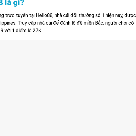
 là gì?
g trực tuyến tại Hello88, nhà cái đổi thưởng số 1 hiện nay, được
ppines. Truy cập nhà cái để đánh lô đề miền Bắc, người chơi có
.9 với 1 điểm lô 27K.