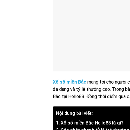
Xổ số miền Bắc
mang tới cho người c
đa dạng và tỷ lệ thưởng cao. Trong bà
Bắc tại Hello88. Đồng thời điểm qua 
Nội dung bài viết:
Xổ số miền Bắc Hello88 là gì?