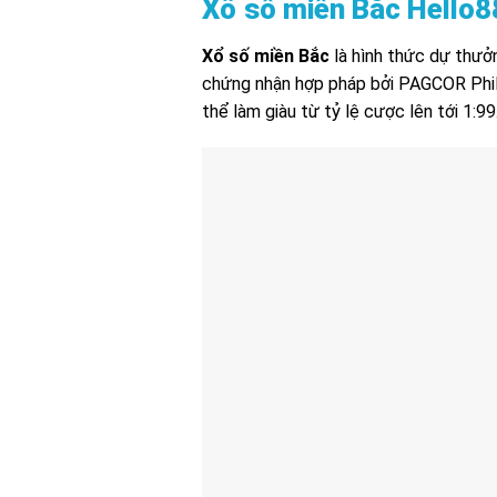
Xổ số miền Bắc Hello88
Xổ số miền Bắc
là hình thức dự thưởn
chứng nhận hợp pháp bởi PAGCOR Phili
thể làm giàu từ tỷ lệ cược lên tới 1:99