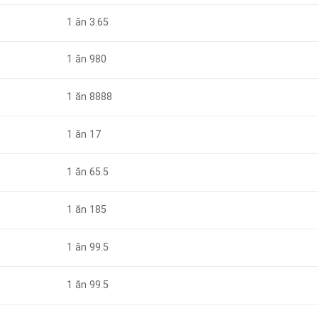
1 ăn 3.65
1 ăn 980
1 ăn 8888
1 ăn 17
1 ăn 65.5
1 ăn 185
1 ăn 99.5
1 ăn 99.5