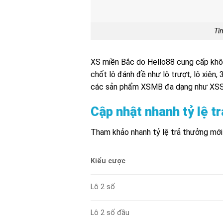
Tì
XS miền Bắc do Hello88 cung cấp khôn
chốt lô đánh đề như lô trượt, lô xiên,
các sản phẩm XSMB đa dạng như XSST (
Cập nhật nhanh tỷ lệ tr
Tham khảo nhanh tỷ lệ trả thưởng mớ
Kiểu cược
Lô 2 số
Lô 2 số đầu