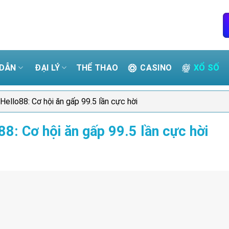
DẪN
ĐẠI LÝ
THỂ THAO
CASINO
XỔ SỐ
Hello88: Cơ hội ăn gấp 99.5 lần cực hời
8: Cơ hội ăn gấp 99.5 lần cực hời