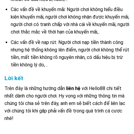
Các vấn đề về khuyến mãi: Người chơi không hiểu điều
kiện khuyến mãi, người chơi không nhận được khuyến mãi,
người chơi có tranh chấp với nhà cái về khuyến mãi, người
chơi thắc mắc về thời hạn của khuyến mãi,..
Các vấn đề về nạp rút: Người chơi nạp tiền thành công
nhưng hệ thống không lên điểm, người chơi không thể rút
tiền, mất tiền không rõ nguyên nhân, có dấu hiệu bị trừ
tiền không lý do,…
Lời kết
Trên đây là những hướng dẫn
liên hệ
với Hello88 chi tiết
nhất dành cho người chơi. Hy vọng với những thông tin mà
chúng tôi chia sẻ trên đây, anh em sẽ biết cách để liên lạc
với chúng tôi khi gặp phải vấn đề trong quá trình cá cược
nhé!