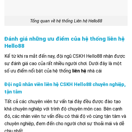
Tổng quan về hệ thống Liên hệ Hello88
Đánh giá những ưu điểm của hệ thống liên hệ
Hello88
Kể từ khi ra mắt đến nay, đội ngũ CSKH Hello88 nhận được
sự đánh giá cao của rất nhiều người chơi. Dưới đây là một
số ưu điểm nổi bật của hệ thống
liên hệ
nhà cái
Đội ngũ nhân viên liên hệ CSKH Hello88 chuyên nghiệp,
tận tâm
Tất cả các chuyên viên tư vấn tại đây đều được đào tạo
khá chuyên nghiệp với trình độ chuyên môn cao. Bên cạnh
đó, các nhân viên tư vấn đều có thái độ vô cùng tận tâm và
chuyên nghiệp, đem đến cho người chơi sự thoải mái và dễ
chịu nhất.