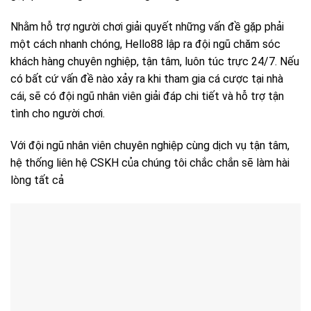
Nhằm hỗ trợ người chơi giải quyết những vấn đề gặp phải
một cách nhanh chóng, Hello88 lập ra đội ngũ chăm sóc
khách hàng chuyên nghiệp, tận tâm, luôn túc trực 24/7. Nếu
có bất cứ vấn đề nào xảy ra khi tham gia cá cược tại nhà
cái, sẽ có đội ngũ nhân viên giải đáp chi tiết và hỗ trợ tận
tình cho người chơi.
Với đội ngũ nhân viên chuyên nghiệp cùng dịch vụ tận tâm,
hệ thống liên hệ CSKH của chúng tôi chắc chắn sẽ làm hài
lòng tất cả