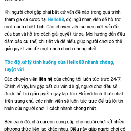
Khi người chơi gặp phải bất cứ vấn đề nào trong quá trình
tham gia cá cược tại
Hello88
, đội ngũ nhân viên sẽ hỗ trợ
một cách nhiệt tình. Các chuyên viên sẽ xem xét vấn đề
của bạn và hỗ trợ cách giải quyết từ xa. Mọi hướng dẫn đều
đảm bảo cụ thể, chi tiết và dễ hiểu, giúp người chơi có thể
giải quyết vấn đề một cách nhanh chóng nhất.
Tốc độ xử lý tình huống của Hello88 nhanh chóng,
tuyệt vời
Các chuyên viên
liên hệ
của chúng tôi luôn túc trực 24/7.
Chính vì vậy, khi gặp bất cứ vấn đề gì, người chơi đều sẽ
được hỗ trợ giải quyết ngay lập tức. Đối với hình thức chat
trên trang chủ, các nhân viên sẽ luôn túc trực để trả lời tin
nhắn của người chơi 1 cách nhanh chóng nhất.
Bên cạnh đó, nhà cái còn cung cấp cho người chơi rất nhiều
phương thức liên lạc khác nhau. Điều này giúp người chơi có