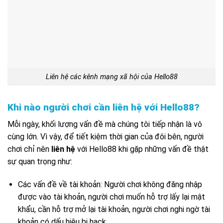
Liên hệ các kênh mạng xã hội của Hello88
Khi nào người chơi cần liên hệ với Hello88?
Mỗi ngày, khối lượng vấn đề mà chúng tôi tiếp nhận là vô
cùng lớn. Vì vậy, để tiết kiệm thời gian của đôi bên, người
chơi chỉ nên
liên hệ
với Hello88 khi gặp những vấn đề thật
sự quan trọng như:
Các vấn đề về tài khoản: Người chơi không đăng nhập
được vào tài khoản, người chơi muốn hỗ trợ lấy lại mật
khẩu, cần hỗ trợ mở lại tài khoản, người chơi nghi ngờ tài
khoản có dấu hiệu bị hack,…