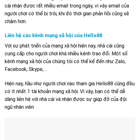
cái nhận được rất nhiều email trong ngày, vì vậy email của
người chơi có thể bị trôi, khi đó thời gian phản hồi cũng sẽ
chậm hơn.
Liên hệ các kênh mạng xã hội của Hello88
Với sự phát triển của mạng xã hội hiện nay, nhà cái cũng
cung cấp cho người chơi khá nhiều kênh trao đổi. Một số
kênh mạng xã hội của chúng tôi có thể kể đến như Zalo,
Facebook, Skype,…
Hiện nay, hầu như người chơi nào tham gia Hello88 cũng đều
có ít nhất 1 tài khoản mạng xã hội. Vì vậy, bạn có thể dễ
dàng liên hệ với nhà cái và nhận được sự giúp đỡ của đội
ngũ nhân viên.