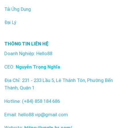
Tải Ứng Dụng
Đại Lý
THÔNG TIN LIÊN HỆ
Doanh Nghiệp: Hello88
CEO:
Nguyễn Trọng Nghĩa
Địa Chỉ: 231 - 233 Lầu 5, Lê Thánh Tôn, Phường Bến
Thành, Quận 1
Hotline: (+84) 858 184 686
Email: hello88.vip@gmail.com
Website:
https://jungle.br.com/