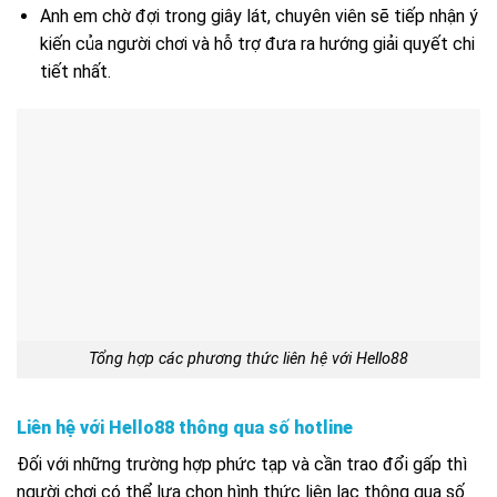
Anh em chờ đợi trong giây lát, chuyên viên sẽ tiếp nhận ý
kiến của người chơi và hỗ trợ đưa ra hướng giải quyết chi
tiết nhất.
Tổng hợp các phương thức liên hệ với Hello88
Liên hệ với Hello88 thông qua số hotline
Đối với những trường hợp phức tạp và cần trao đổi gấp thì
người chơi có thể lựa chọn hình thức liên lạc thông qua số