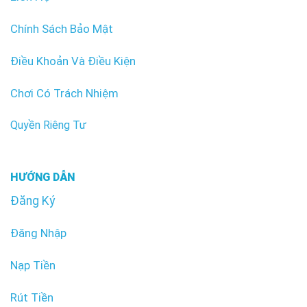
Chính Sách Bảo Mật
Điều Khoản Và Điều Kiện
Chơi Có Trách Nhiệm
Quyền Riêng Tư
HƯỚNG DẪN
Đăng Ký
Đăng Nhập
Nạp Tiền
Rút Tiền