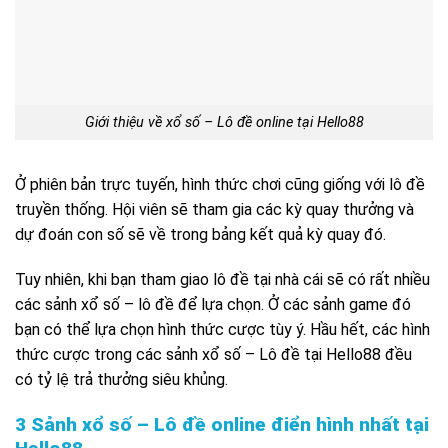
Giới thiệu về xổ số – Lô đề online tại Hello88
Ở phiên bản trực tuyến, hình thức chơi cũng giống với lô đề
truyền thống. Hội viên sẽ tham gia các kỳ quay thưởng và
dự đoán con số sẽ về trong bảng kết quả kỳ quay đó.
Tuy nhiên, khi bạn tham giao lô đề tại nhà cái sẽ có rất nhiều
các sảnh xổ số – lô đề để lựa chọn. Ở các sảnh game đó
bạn có thể lựa chọn hình thức cược tùy ý. Hầu hết, các hình
thức cược trong các sảnh xổ số – Lô đề tại Hello88 đều
có tỷ lệ trả thưởng siêu khủng.
3 Sảnh xổ số – Lô đề online điển hình nhất tại