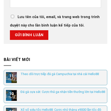
Lưu tên của tôi, email, và trang web trong trình
duyệt này cho lần bình luận kế tiếp của tôi.
BÀI VIẾT MỚI
Theo dõi trực tiếp đá gà Campuchia tại nhà cái Hello88
11
Th12
Đá gà cựa sắt: Cược thả ga nhận tiền thưởng lớn tại Hello88
10
Th12
Xổ số siêu tốc Hello88: Cược nhỏ thắng x9000 lần tốc độ