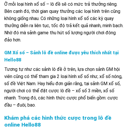
Ở mỗi loại hình xổ số – lô đề sẽ có mức trả thưởng riêng.
Bên cạnh đó, thời gian quay thưởng các loại hình trên cũng
không giống nhau. Có những loại hình xổ số các kỳ quay
thưởng diễn ra liên tục, tốc độ trả kết quả nhanh, minh bạch.
Nhờ đó mà sảnh game thu hút số lượng người chơi đông
đảo hơn.
GM Xổ số – Sảnh lô đề online được yêu thích nhất tại
Hello88
Tương tự như các sảnh lô đề ở trên, lựa chọn sảnh GM hội
viên cũng có thể tham gia 2 loại hình xổ số như, xổ số nóng,
số đề Việt Nam. Hay hiểu đơn giản rằng, tại sảnh GM xổ số,
người chơi có thể đặt cược lô đề – xổ số 3 miền, xổ số
nhanh. Trong đó, các hình thức cược phổ biến gồm: cược
đầu – đuôi, bao.
Khám phá các hình thức cược trong lô đề
online Hello88