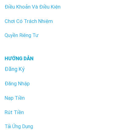
Điều Khoản Và Điều Kiện
Chơi Có Trách Nhiệm
Quyền Riêng Tư
HƯỚNG DẪN
Đăng Ký
Đăng Nhập
Nạp Tiền
Rút Tiền
Tải Ứng Dụng