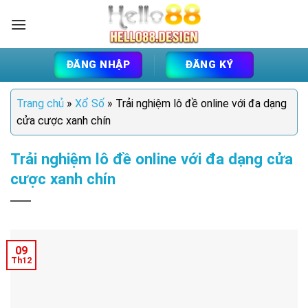
Skip
to
content
ĐĂNG NHẬP
ĐĂNG KÝ
Trang chủ
»
Xổ Số
»
Trải nghiệm lô đề online với đa dạng
cửa cược xanh chín
Trải nghiệm lô đề online với đa dạng cửa
cược xanh chín
09
Th12