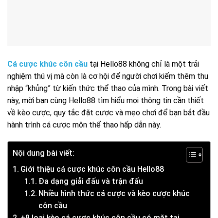
Cá cược khúc côn cầu
tại Hello88 không chỉ là một trải
nghiệm thú vị mà còn là cơ hội để người chơi kiếm thêm thu
nhập “khủng” từ kiến thức thể thao của mình. Trong bài viết
này, mời bạn cùng Hello88 tìm hiểu mọi thông tin cần thiết
về kèo cược, quy tắc đặt cược và mẹo chơi để bạn bắt đầu
hành trình cá cược môn thể thao hấp dẫn này.
Nội dung bài viết:
Giới thiệu cá cược khúc côn cầu Hello88
Đa dạng giải đấu và trận đấu
Nhiều hình thức cá cược và kèo cược khúc
côn cầu
+9 loại kèo cá cược khúc côn cầu có mặt tại