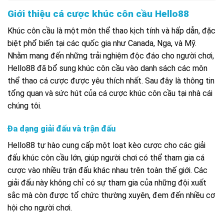
Giới thiệu cá cược khúc côn cầu Hello88
Khúc côn cầu là một môn thể thao kịch tính và hấp dẫn, đặc
biệt phổ biến tại các quốc gia như Canada, Nga, và Mỹ.
Nhằm mang đến những trải nghiệm độc đáo cho người chơi,
Hello88 đã bổ sung khúc côn cầu vào danh sách các môn
thể thao cá cược được yêu thích nhất. Sau đây là thông tin
tổng quan và sức hút của cá cược khúc côn cầu tại nhà cái
chúng tôi.
Đa dạng giải đấu và trận đấu
Hello88 tự hào cung cấp một loạt kèo cược cho các giải
đấu khúc côn cầu lớn, giúp người chơi có thể tham gia cá
cược vào nhiều trận đấu khác nhau trên toàn thế giới. Các
giải đấu này không chỉ có sự tham gia của những đội xuất
sắc mà còn được tổ chức thường xuyên, đem đến nhiều cơ
hội cho người chơi.