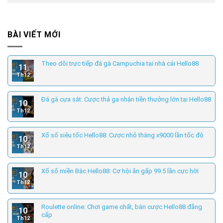
BÀI VIẾT MỚI
Theo dõi trực tiếp đá gà Campuchia tại nhà cái Hello88
11
Th12
Đá gà cựa sắt: Cược thả ga nhận tiền thưởng lớn tại Hello88
10
Th12
Xổ số siêu tốc Hello88: Cược nhỏ thắng x9000 lần tốc độ
10
Th12
Xổ số miền Bắc Hello88: Cơ hội ăn gấp 99.5 lần cực hời
10
Th12
Roulette online: Chơi game chất, bàn cược Hello88 đẳng
10
cấp
Th12