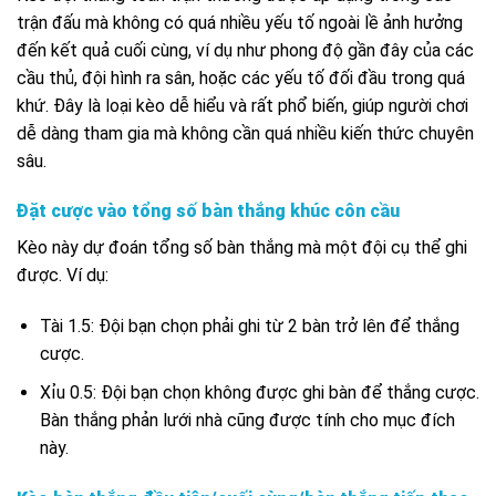
trận đấu mà không có quá nhiều yếu tố ngoài lề ảnh hưởng
đến kết quả cuối cùng, ví dụ như phong độ gần đây của các
cầu thủ, đội hình ra sân, hoặc các yếu tố đối đầu trong quá
khứ. Đây là loại kèo dễ hiểu và rất phổ biến, giúp người chơi
dễ dàng tham gia mà không cần quá nhiều kiến thức chuyên
sâu.
Đặt cược vào tổng số bàn thắng khúc côn cầu
Kèo này dự đoán tổng số bàn thắng mà một đội cụ thể ghi
được. Ví dụ:
Tài 1.5: Đội bạn chọn phải ghi từ 2 bàn trở lên để thắng
cược.
Xỉu 0.5: Đội bạn chọn không được ghi bàn để thắng cược.
Bàn thắng phản lưới nhà cũng được tính cho mục đích
này.