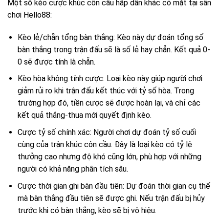
Một số kèo cược khúc côn cầu hấp dẫn khác có mặt tại sân
chơi Hello88:
Kèo lẻ/chẵn tổng bàn thắng: Kèo này dự đoán tổng số
bàn thắng trong trận đấu sẽ là số lẻ hay chẵn. Kết quả 0-
0 sẽ được tính là chẵn.
Kèo hòa không tính cược: Loại kèo này giúp người chơi
giảm rủi ro khi trận đấu kết thúc với tỷ số hòa. Trong
trường hợp đó, tiền cược sẽ được hoàn lại, và chỉ các
kết quả thắng-thua mới quyết định kèo.
Cược tỷ số chính xác: Người chơi dự đoán tỷ số cuối
cùng của trận khúc côn cầu. Đây là loại kèo có tỷ lệ
thưởng cao nhưng độ khó cũng lớn, phù hợp với những
người có khả năng phân tích sâu.
Cược thời gian ghi bàn đầu tiên: Dự đoán thời gian cụ thể
mà bàn thắng đầu tiên sẽ được ghi. Nếu trận đấu bị hủy
trước khi có bàn thắng, kèo sẽ bị vô hiệu.