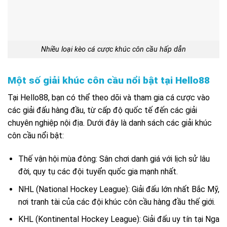
Nhiều loại kèo cá cược khúc côn cầu hấp dẫn
Một số giải khúc côn cầu nổi bật tại Hello88
Tại Hello88, bạn có thể theo dõi và tham gia cá cược vào
các giải đấu hàng đầu, từ cấp độ quốc tế đến các giải
chuyên nghiệp nội địa. Dưới đây là danh sách các giải khúc
côn cầu nổi bật:
Thế vận hội mùa đông: Sân chơi danh giá với lịch sử lâu
đời, quy tụ các đội tuyển quốc gia mạnh nhất.
NHL (National Hockey League): Giải đấu lớn nhất Bắc Mỹ,
nơi tranh tài của các đội khúc côn cầu hàng đầu thế giới.
KHL (Kontinental Hockey League): Giải đấu uy tín tại Nga