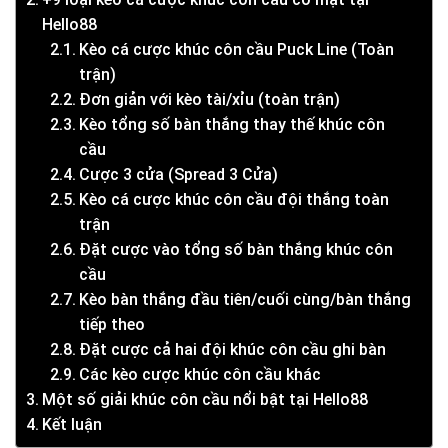
Hello88
Kèo cá cược khúc côn cầu Puck Line (Toàn
trận)
Đơn giản với kèo tài/xỉu (toàn trận)
Kèo tổng số bàn thắng thay thế khúc côn
cầu
Cược 3 cửa (Spread 3 Cửa)
Kèo cá cược khúc côn cầu đội thắng toàn
trận
Đặt cược vào tổng số bàn thắng khúc côn
cầu
Kèo bàn thắng đầu tiên/cuối cùng/bàn thắng
tiếp theo
Đặt cược cả hai đội khúc côn cầu ghi bàn
Các kèo cược khúc côn cầu khác
Một số giải khúc côn cầu nổi bật tại Hello88
Kết luận