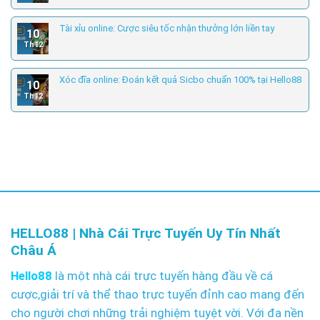
Tài xỉu online: Cược siêu tốc nhận thưởng lớn liền tay
10
Th12
Xóc đĩa online: Đoán kết quả Sicbo chuẩn 100% tại Hello88
10
Th12
HELLO88 | Nhà Cái Trực Tuyến Uy Tín Nhất
Châu Á
Hello88
là một nhà cái trực tuyến hàng đầu về cá
cược,giải trí và thể thao trực tuyến đỉnh cao mang đến
cho người chơi những trải nghiệm tuyệt vời. Với đa nền