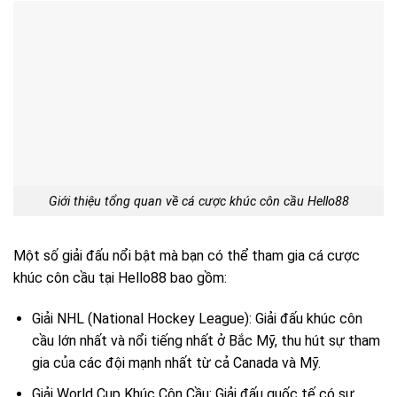
Giới thiệu tổng quan về cá cược khúc côn cầu Hello88
Một số giải đấu nổi bật mà bạn có thể tham gia cá cược
khúc côn cầu tại Hello88 bao gồm:
Giải NHL (National Hockey League): Giải đấu khúc côn
cầu lớn nhất và nổi tiếng nhất ở Bắc Mỹ, thu hút sự tham
gia của các đội mạnh nhất từ cả Canada và Mỹ.
Giải World Cup Khúc Côn Cầu: Giải đấu quốc tế có sự